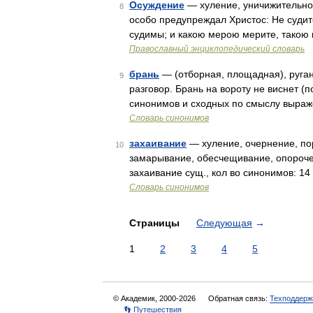
Осуждение
— хуление, уничижительное
8
особо предупреждал Христос: Не судите
судимы; и какою мерою мерите, такою 
Православный энциклопедический словарь
брань
— (отборная, площадная), ругань
9
разговор. Брань на вороту не виснет (пог
синонимов и сходных по смыслу выраже
Словарь синонимов
захаивание
— хуление, очернение, по
10
замарывание, обесчещивание, опорочен
захаивание сущ., кол во синонимов: 14
Словарь синонимов
Страницы
Следующая
→
1
2
3
4
5
© Академик, 2000-2026
Обратная связь:
Техподдерж
👣 Путешествия