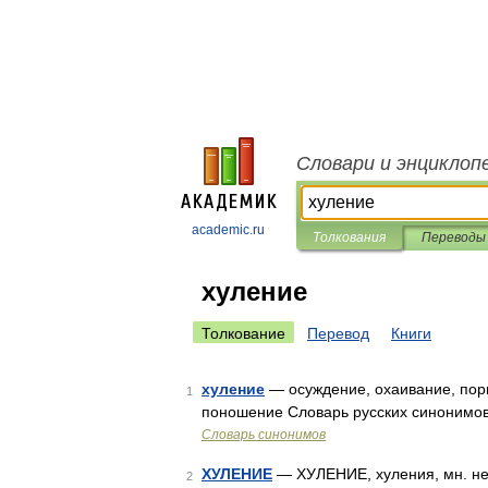
Словари и энциклоп
academic.ru
Толкования
Переводы
хуление
Толкование
Перевод
Книги
хуление
— осуждение, охаивание, пори
1
поношение Словарь русских синонимов. 
Словарь синонимов
ХУЛЕНИЕ
— ХУЛЕНИЕ, хуления, мн. нет,
2