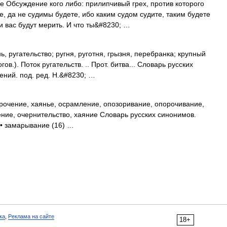
 Обсуждение кого либо: прилипчивый грех, против которого
, да не судимы будете, ибо каким судом судите, таким будете
и вас будут мерить. И что ты&#8230; …
, ругательство; ругня, руготня, грызня, перебранка; крупный
ов.). Поток ругательств. .. Прот. битва... Словарь русских
ний. под. ред. Н.&#8230; …
рочение, хаянье, осрамление, опозоривание, опорочивание,
ие, очернительство, хаяние Словарь русских синонимов.
 • замарывание (16) …
ка
,
Реклама на сайте
18+