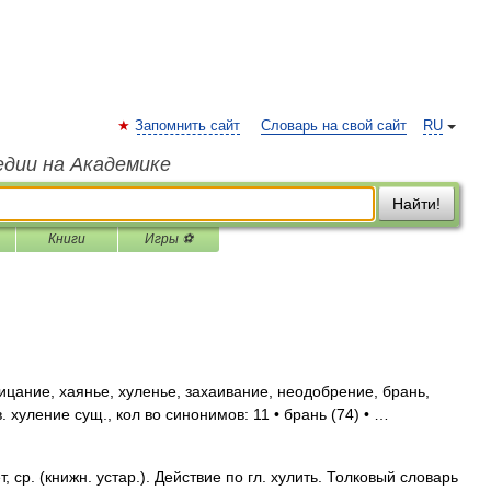
Запомнить сайт
Словарь на свой сайт
RU
едии на Академике
Найти!
Книги
Игры ⚽
цание, хаянье, хуленье, захаивание, неодобрение, брань,
хуление сущ., кол во синонимов: 11 • брань (74) • …
 ср. (книжн. устар.). Действие по гл. хулить. Толковый словарь