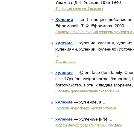
Ушакова. Д.Н. Ушаков. 1935 1940 …
Толковый словарь Ушакова
Хуление
— ср. 1. процесс действия по 
3
Ефремовой. Т. Ф. Ефремова. 2000 …
Современный толковый словарь русского я
хуление
— хуление, хуления, хуления,
4
хулениями, хулении, хулениях (Источн
…
Формы слов
хуление
— @font face {font family: Church
5
size:17px;font weight:normal !important; f
богохульство, в отн. к людям злоречие
Словарь церковнославянского языка
хуление
— хул ение, я …
6
Русский орфографический словарь
хуление
— хул/ени/е [й/э] …
7
Морфемно-орфографический словарь