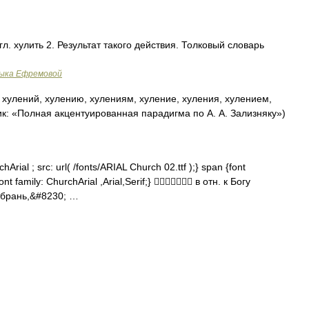
гл. хулить 2. Результат такого действия. Толковый словарь
зыка Ефремовой
 хулений, хулению, хулениям, хуление, хуления, хулением,
ик: «Полная акцентуированная парадигма по А. А. Зализняку»)
Arial ; src: url( /fonts/ARIAL Church 02.ttf );} span {font
ont family: ChurchArial ,Arial,Serif;}  в отн. к Богу
, брань,&#8230; …